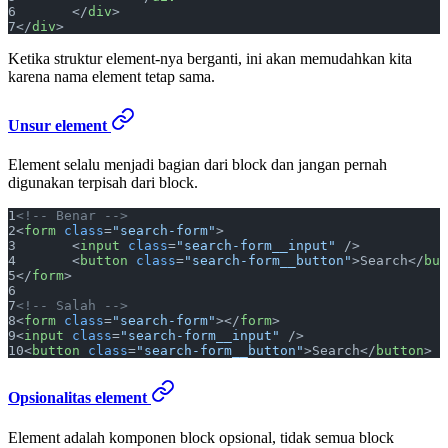
	</
div
>
</
div
>
Ketika struktur element-nya berganti, ini akan memudahkan kita
karena nama element tetap sama.
Unsur element
Element selalu menjadi bagian dari block dan jangan pernah
digunakan terpisah dari block.
<!-- Benar -->
<
form
 class
=
"search-form"
>
	<
input
 class
=
"search-form__input"
 />
	<
button
 class
=
"search-form__button"
>Search</
but
</
form
>
<!-- Salah -->
<
form
 class
=
"search-form"
></
form
>
<
input
 class
=
"search-form__input"
 />
<
button
 class
=
"search-form__button"
>Search</
button
>
Opsionalitas element
Element adalah komponen block opsional, tidak semua block