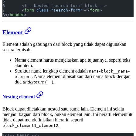
	<!-- Nested `search-form` block -->
	<
form
 class
=
"search-form"
></
form
>
</
header
>
Element
Element adalah gabungan dari block yang tidak dapat digunakan
secara terpisah.
Nama element harus menjelaskan apa tujuannya, seperti teks
atau item.
Struktur nama lengkap element adalah
nama-block__nama-
. Nama element dipisahkan dari nama block dengan
element
dua
underscore
(__).
Nesting element
Block dapat diletakkan nested satu sama lain. Element ini selalu
menjadi bagian dari block, bukan element lain. Ini berarti element itu
tidak dapat mendefinisikan hierarki seperti
.
block_element1_element2
<!-- Benar -->