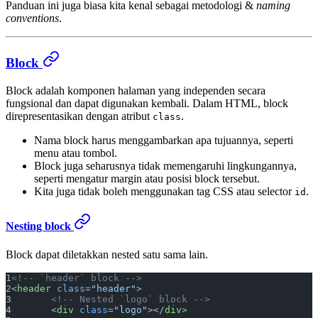
Panduan ini juga biasa kita kenal sebagai metodologi &
naming
conventions
.
Block
Block adalah komponen halaman yang independen secara
fungsional dan dapat digunakan kembali. Dalam HTML, block
direpresentasikan dengan atribut
.
class
Nama block harus menggambarkan apa tujuannya, seperti
menu atau tombol.
Block juga seharusnya tidak memengaruhi lingkungannya,
seperti mengatur margin atau posisi block tersebut.
Kita juga tidak boleh menggunakan tag CSS atau selector
.
id
Nesting block
Block dapat diletakkan nested satu sama lain.
<!-- `header` block -->
<
header
 class
=
"header"
>
	<!-- Nested `logo` block -->
	<
div
 class
=
"logo"
></
div
>