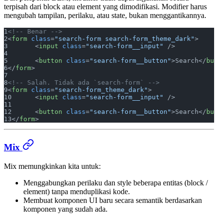
terpisah dari block atau element yang dimodifikasi. Modifier harus
mengubah tampilan, perilaku, atau state, bukan menggantikannya.
<!-- Benar -->
<
form
 class
=
"search-form search-form_theme_dark"
>
	<
input
 class
=
"search-form__input"
 />
	<
button
 class
=
"search-form__button"
>Search</
but
</
form
>
<!-- Salah. Tidak ada `search-form` -->
<
form
 class
=
"search-form_theme_dark"
>
	<
input
 class
=
"search-form__input"
 />
	<
button
 class
=
"search-form__button"
>Search</
but
</
form
>
Mix
Mix memungkinkan kita untuk:
Menggabungkan perilaku dan style beberapa entitas (block /
element) tanpa menduplikasi kode.
Membuat komponen UI baru secara semantik berdasarkan
komponen yang sudah ada.