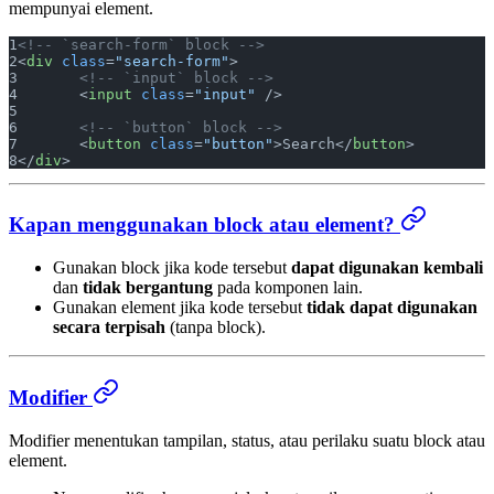
mempunyai element.
<!-- `search-form` block -->
<
div
 class
=
"search-form"
>
	<!-- `input` block -->
	<
input
 class
=
"input"
 />
	<!-- `button` block -->
	<
button
 class
=
"button"
>Search</
button
>
</
div
>
Kapan menggunakan block atau element?
Gunakan block jika kode tersebut
dapat digunakan kembali
dan
tidak bergantung
pada komponen lain.
Gunakan element jika kode tersebut
tidak dapat digunakan
secara terpisah
(tanpa block).
Modifier
Modifier menentukan tampilan, status, atau perilaku suatu block atau
element.