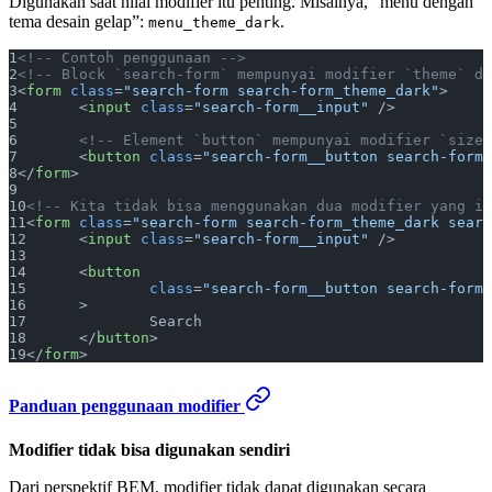
Digunakan saat nilai modifier itu penting. Misalnya, “menu dengan
tema desain gelap”:
.
menu_theme_dark
<!-- Contoh penggunaan -->
<!-- Block `search-form` mempunyai modifier `theme` de
<
form
 class
=
"search-form search-form_theme_dark"
>
	<
input
 class
=
"search-form__input"
 />
	<!-- Element `button` mempunyai modifier `size
	<
button
 class
=
"search-form__button search-form_
</
form
>
<!-- Kita tidak bisa menggunakan dua modifier yang id
<
form
 class
=
"search-form search-form_theme_dark searc
	<
input
 class
=
"search-form__input"
 />
	<
button
		class
=
"search-form__button search-form_
	>
		Search
	</
button
>
</
form
>
Panduan penggunaan modifier
Modifier tidak bisa digunakan sendiri
Dari perspektif BEM, modifier tidak dapat digunakan secara