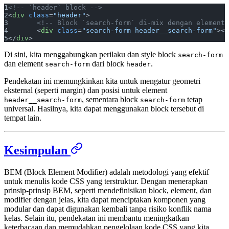
<!-- `header` block -->
<
div
 class
=
"header"
>
	<!-- Block `search-form` di-mix dengan element
	<
div
 class
=
"search-form header__search-form"
></
</
div
>
Di sini, kita menggabungkan perilaku dan style block
search-form
dan element
dari block
.
search-form
header
Pendekatan ini memungkinkan kita untuk mengatur geometri
eksternal (seperti margin) dan posisi untuk element
, sementara block
tetap
header__search-form
search-form
universal. Hasilnya, kita dapat menggunakan block tersebut di
tempat lain.
Kesimpulan
BEM (Block Element Modifier) adalah metodologi yang efektif
untuk menulis kode CSS yang terstruktur. Dengan menerapkan
prinsip-prinsip BEM, seperti mendefinisikan block, element, dan
modifier dengan jelas, kita dapat menciptakan komponen yang
modular dan dapat digunakan kembali tanpa risiko konflik nama
kelas. Selain itu, pendekatan ini membantu meningkatkan
keterbacaan dan memudahkan pengelolaan kode CSS yang kita