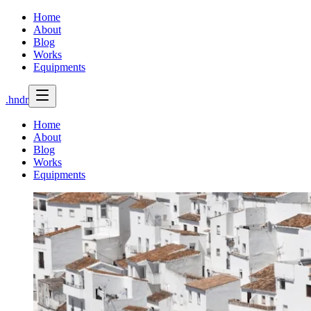
Home
About
Blog
Works
Equipments
.hndr
Home
About
Blog
Works
Equipments