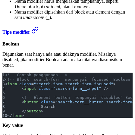
Nama modifier harus menjelaskan tampilannya, seperti
,
, atau
.
theme_dark
disabled
focused
Nama modifier dipisahkan dari block atau element dengan
satu
underscore
(_).
Tipe modifier
Boolean
Digunakan saat hanya ada atau tidaknya modifier. Misalnya
disabled, jika modifier Boolean ada maka nilainya diasumsikan
benar.
<!-- Contoh penggunaan -->
<!-- Block `search-form` mempunyai `focused` Boolean m
<
form
 class
=
"search-form search-form_focused"
>
	<
input
 class
=
"search-form__input"
 />
	<!-- Element `button` mempunyai `disabled` Boo
	<
button
 class
=
"search-form__button search-form_
		Search
	</
button
>
</
form
>
Key-value