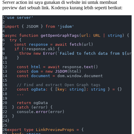
Server action ini saya gunakan di website ini untuk membuat
preview dari sebuah link. Kodenya kurang lebih seperti berikut:
'use server'
import
 { JSDOM } 
from
 'jsdom'
async
 function
 getOpenGraphTags
(
url
:
 URL
 |
 string
) {
  try
 {
    const
 response
 =
 await
 fetch
(url)
    if
 (
!
response.ok) {
      throw
 new
 Error
(
`Failed to fetch data from ${
url
    }
    const
 html
 =
 await
 response.
text
()
    const
 dom
 =
 new
 JSDOM
(html)
    const
 document
 =
 dom.window.document
    // Find and extract Open Graph tags
    const
 ogData
:
 { [
key
:
 string
]
:
 string
 } 
=
 {}
    ...
    return
 ogData
  } 
catch
 (error) {
    console.
error
(error)
  }
}
export
 type
 LinkPreviewProps
 =
 {