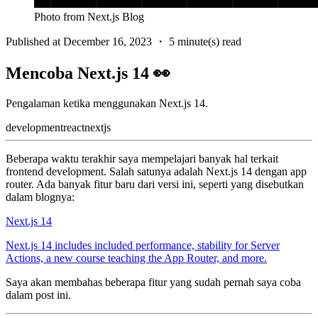
Photo from Next.js Blog
Published at
December 16, 2023
・
5 minute(s) read
Mencoba Next.js 14 👀
Pengalaman ketika menggunakan Next.js 14.
development
react
nextjs
Beberapa waktu terakhir saya mempelajari banyak hal terkait
frontend development. Salah satunya adalah Next.js 14 dengan app
router. Ada banyak fitur baru dari versi ini, seperti yang disebutkan
dalam blognya:
Next.js 14
Next.js 14 includes included performance, stability for Server
Actions, a new course teaching the App Router, and more.
Saya akan membahas beberapa fitur yang sudah pernah saya coba
dalam post ini.