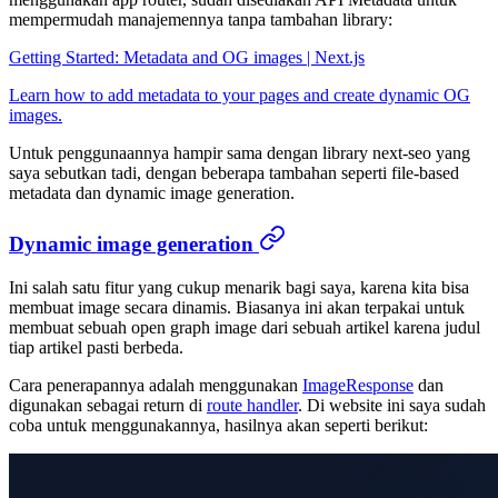
mempermudah manajemennya tanpa tambahan library:
Getting Started: Metadata and OG images | Next.js
Learn how to add metadata to your pages and create dynamic OG
images.
Untuk penggunaannya hampir sama dengan library next-seo yang
saya sebutkan tadi, dengan beberapa tambahan seperti file-based
metadata dan dynamic image generation.
Dynamic image generation
Ini salah satu fitur yang cukup menarik bagi saya, karena kita bisa
membuat image secara dinamis. Biasanya ini akan terpakai untuk
membuat sebuah open graph image dari sebuah artikel karena judul
tiap artikel pasti berbeda.
Cara penerapannya adalah menggunakan
ImageResponse
dan
digunakan sebagai return di
route handler
. Di website ini saya sudah
coba untuk menggunakannya, hasilnya akan seperti berikut: