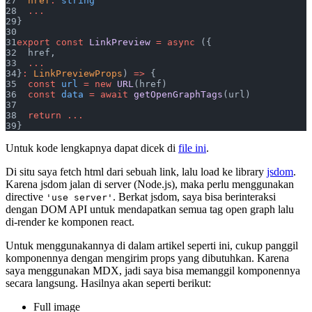
  href
:
 string
  ...
}
export
 const
 LinkPreview
 =
 async
 ({
  href,
  ...
}
:
 LinkPreviewProps
) 
=>
 {
  const
 url
 =
 new
 URL
(href)
  const
 data
 =
 await
 getOpenGraphTags
(url)
  return
 ...
}
Untuk kode lengkapnya dapat dicek di
file ini
.
Di situ saya fetch html dari sebuah link, lalu load ke library
jsdom
.
Karena jsdom jalan di server (Node.js), maka perlu menggunakan
directive
. Berkat jsdom, saya bisa berinteraksi
'use server'
dengan DOM API untuk mendapatkan semua tag open graph lalu
di-render ke komponen react.
Untuk menggunakannya di dalam artikel seperti ini, cukup panggil
komponennya dengan mengirim props yang dibutuhkan. Karena
saya menggunakan MDX, jadi saya bisa memanggil komponennya
secara langsung. Hasilnya akan seperti berikut:
Full image