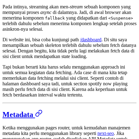
Pada intinya, streaming akan men-
stream
sebuah komponen yang
mempunyai proses
async
di dalamnya. Jadi, di awal browser akan
menerima komponen
yang didapatkan dari
fallback
<Suspense>
terlebih dahulu sebelum menerima komponen lengkap setelah proses
asinkron-nya selesai.
Di website ini, bisa coba kunjungi path
/dashboard
. Di situ saya
menampilkan sebuah skeleton terlebih dahulu sebelum fetch datanya
selesai. Dengan begitu, kita tidak perlu lagi melakukan fetch data di
sisi client untuk mendapatkan state loading.
Tapi bukan berarti kita harus selalu menggunakan approach ini
untuk semua kegiatan data fetching. Ada case di mana kita tetap
memerlukan data fetching melalui sisi client. Seperti contoh di
halaman dashboard saya tadi, untuk section spotify now playing
masih perlu fetch data di sisi client. Karena ada keperluan untuk
fetch berdasarkan interval waktu tertentu.
Metadata
Ketika menggunakan pages router, untuk kemudahan manajemen
metadata kita perlu menggunakan library seperti
next-seo
. Jika
menggunakan app router, sudah disediakan API Metadata untuk