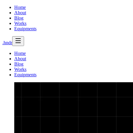
Home
About
Blog
Works
Equipments
.hndr
Home
About
Blog
Works
Equipments